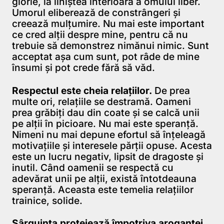
glorie, la liniştea interioară a omului liber.
Umorul eliberează de constrângeri şi
creează mulţumire. Nu mai este important
ce cred alţii despre mine, pentru că nu
trebuie să demonstrez nimănui nimic. Sunt
acceptat aşa cum sunt, pot râde de mine
însumi şi pot crede fără să văd.
Respectul este cheia relaţiilor.
De prea
multe ori, relaţiile se destramă. Oameni
prea grăbiţi dau din coate şi se calcă unii
pe alţii în picioare. Nu mai este speranţă.
Nimeni nu mai depune efortul să înţeleagă
motivaţiile şi interesele părţii opuse. Acesta
este un lucru negativ, lipsit de dragoste şi
inutil. Când oamenii se respectă cu
adevărat unii pe alţii, există întotdeauna
speranţă. Aceasta este temelia relaţiilor
trainice, solide.
Sârguinţa protejează împotriva aroganţei.