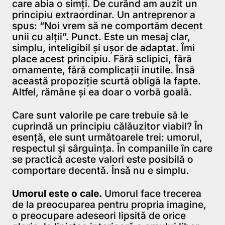
care abia o simţi. De curând am auzit un
principiu extraordinar. Un antreprenor a
spus: “Noi vrem să ne comportăm decent
unii cu alţii”. Punct. Este un mesaj clar,
simplu, inteligibil şi uşor de adaptat. Îmi
place acest principiu. Fără sclipici, fără
ornamente, fără complicaţii inutile. Însă
această propoziţie scurtă obligă la fapte.
Altfel, rămâne şi ea doar o vorbă goală.
Care sunt valorile pe care trebuie să le
cuprindă un principiu călăuzitor viabil? În
esenţă, ele sunt următoarele trei: umorul,
respectul şi sârguinţa. În companiile în care
se practică aceste valori este posibilă o
comportare decentă. Însă nu e simplu.
Umorul este o cale.
Umorul face trecerea
de la preocuparea pentru propria imagine,
o preocupare adeseori lipsită de orice