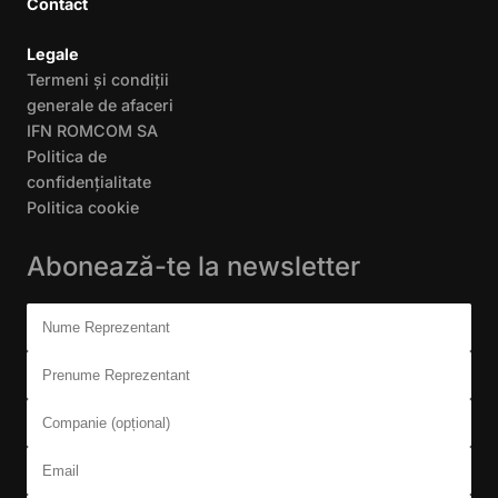
Contact
Legale
Termeni și condiții
generale de afaceri
IFN ROMCOM SA
Politica de
confidențialitate
Politica cookie
Abonează-te la newsletter
Don't fill this out:
Nume Reprezentant
Prenume Reprezentant
Companie (opțional)
Email