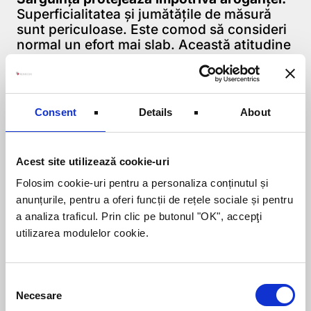
Superficialitatea şi jumătăţile de măsură
sunt periculoase. Este comod să consideri
normal un efort mai slab. Această atitudine
duce la plafonare. La rândul ei, plafonarea
duce la mândrie şi la supraestimarea
propriilor abilităţi. Mult mai preţioasă este
dorinţa nestăpânită de a explora şi a
Consent
Details
About
înţelege lucruri noi, imboldul de a progresa
în permanenţă. Este de asemenea
remarcabilă daruirea pentru clienţi,
Acest site utilizează cookie-uri
furnizori, angajaţi, prieteni şi chiar
duşmani. Doar aşa cei din jur te vor
Folosim cookie-uri pentru a personaliza conținutul și
considera o persoană generoasă, de o
anunțurile, pentru a oferi funcții de rețele sociale și pentru
înaltă ţinută morală.
a analiza traficul. Prin clic pe butonul "OK", accepţi
utilizarea modulelor cookie.
Aşadar, umorul, respectul şi sârguinţa
formează o temelie puternică pentru orice
companie. Principiul “Noi vrem să ne
Consent
comportăm decent unii cu alţii” cuprinde
Necesare
Selection
toate aceste trei valori.