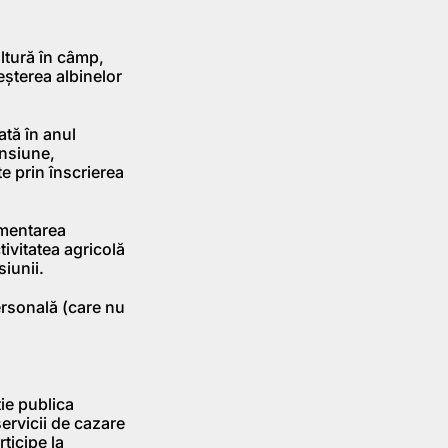
ultură în câmp,
eșterea albinelor
ată în anul
ensiune,
te prin înscrierea
imentarea
tivitatea agricolă
iunii.
ersonală (care nu
ie publica
ervicii de cazare
rticipe la