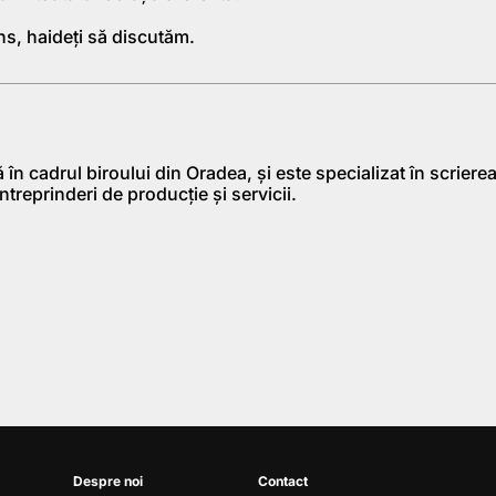
ns,
haideți să discutăm
.
în cadrul biroului din Oradea, şi este specializat în scriere
ntreprinderi de producţie şi servicii.
Despre noi
Contact