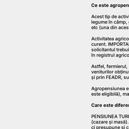
Ce este agropen
Acest tip de activ
legume în câmp, g
etc (una din aces
Activitatea agrico
curent. IMPORTAN
solicitantul trebu
în registrul agri
Astfel, fermierul
veniturilor obținu
și prin FEADR, su
Agropensiunea est
este eligibilă), m
Care este difer
PENSIUNEA TURISTI
(cazare și masă).
ci presupune și co