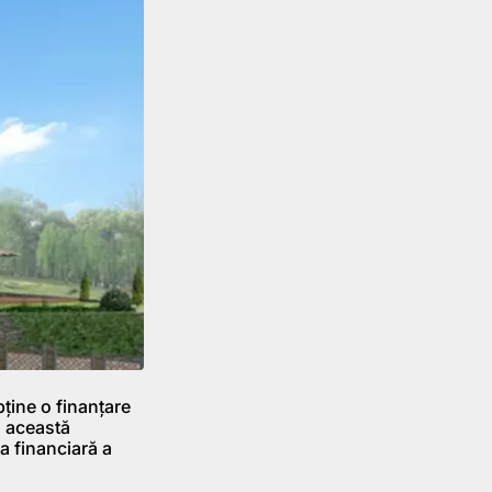
ține o finanțare
a această
ta financiară a