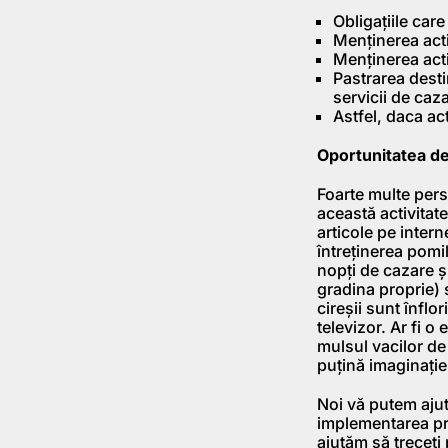
Obligațiile car
Menținerea activ
Menținerea activ
Pastrarea desti
servicii de caz
Astfel, daca act
Oportunitatea de
Foarte multe pers
această activitate
articole pe intern
întreținerea pomi
nopți de cazare și
gradina proprie) 
cireșii sunt înflo
televizor. Ar fi o
mulsul vacilor de
puțină imaginație
Noi vă putem ajut
implementarea pro
ajutăm să treceți 