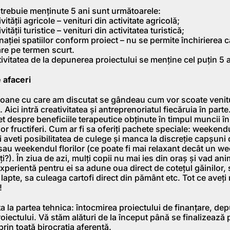
e trebuie menținute 5 ani sunt următoarele:
ității agricole – venituri din activitate agricolă;
ității turistice – venituri din activitatea turistică;
nației spatiilor conform proiect – nu se permite închirierea 
are pe termen scurt.
ivitatea de la depunerea proiectului se menține cel puțin 5 an
 afaceri
oane cu care am discutat se gândeau cum vor scoate venitur
. Aici intră creativitatea și antreprenoriatul fiecăruia în part
et despre beneficiile terapeutice obținute în timpul muncii în
lor fructiferi. Cum ar fi sa oferiți pachete speciale: weekend
 aveti posibilitatea de culege și manca la discreție capșuni 
sau weekendul florilor (ce poate fi mai relaxant decât un 
riți?). În ziua de azi, mulți copii nu mai ies din oraș și vad an
 experientă pentru ei sa adune oua direct de cotețul găinilor, 
 lapte, sa culeaga cartofi direct din pământ etc. Tot ce aveți
!
a la partea tehnica: întocmirea proiectului de finanțare, de
iectului. Vă stăm alături de la început până se finalizează p
prin toată birocrația aferentă.