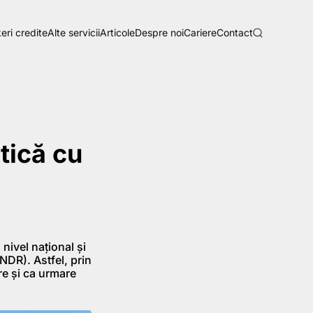
eri credite
Alte servicii
Articole
Despre noi
Cariere
Contact
tică cu
 nivel național și
NDR). Astfel, prin
re și ca urmare