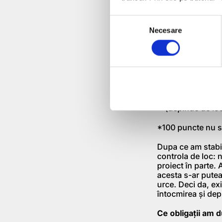
O firmă nouă ca
Consent
agropensiune p
Necesare
O firmă cu vech
Selection
activitatea agr
(depinde de loc
O firmă cu vechi
activitatea agr
(depinde de loc
O firmă cu vechi
de devreme de 1
(depinde de loc
*100 puncte nu se
Dupa ce am stabil
controla de loc: 
proiect în parte.
acesta s-ar putea
urce. Deci da, ex
întocmirea și de
Ce obligații am 