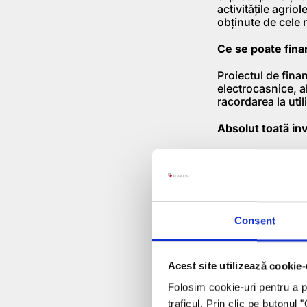
activitățile agrio
obținute de cele m
Ce se poate fin
Proiectul de fina
electrocasnice, al
racordarea la util
Absolut toată inv
Nu. Așa cum zicea
refer la dormitoru
de mese, livingul
sunt eligibile uti
energie electrică 
Consent
Și sigur se apro
Aceasta este o în
Acest site utilizează cookie-
complex. În primu
discutăm de vechi
Folosim cookie-uri pentru a pe
avem câteva situa
traficul. Prin clic pe butonul