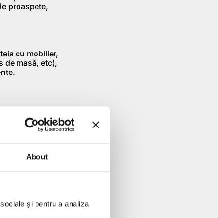
ole proaspete,
teia cu mobilier,
is de masă, etc),
ente.
igibile. Aici mă
). Bucataria, sala
al. De asemenea nu
 alimentare cu
etate).
About
 un raspuns mai
vs. Aici
eniul prioritar și
 sociale și pentru a analiza