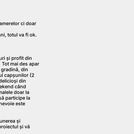
camerelor ci doar
i, totul va fi ok.
i și profit din
e. Tot mai des apar
 gradină, din
ul capșunilor (2
delicioși din
weekend când
imalele doar la
să participe la
 nevoie este
punerea și
roiectul și vă