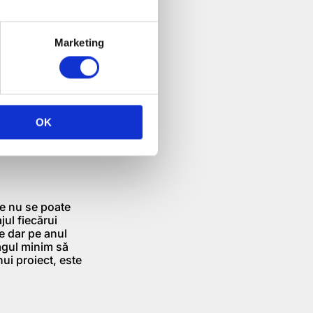
 facă o
siunii).
Marketing
a început
65 puncte
n a început
75 puncte
OK
tatea agricolă mai
și 90 puncte
re nu se poate
jul fiecărui
e dar pe anul
ragul minim să
ui proiect, este