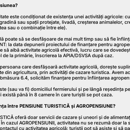
siunea?
itate este condiționat de existența unei activități agricole: c
radină sau spații protejate, livadă, creșterea animalelor, cr
tea sau o combinație între ele).
lă poate să se desfășoare de mai mult timp sau să fie înființ
T: la data depunerii proiectului de finanțare pentru agrop
ie să aibă activitate agricolă efectivă, lucru care se dovedeș
col de la primărie, înscrierea la APIA/DSVSA după caz.
, persoana care desfășoară activitate agricolă, dorește supl
te din agricultura, prin activități de cazare turistica. Avem ac
bmăsura 6.4, solicităm finanțare pentru înființarea agropens
e (sau va fi) domiciliul fermierului și pe lângă reședința p
ai există până în 8 camere în care turiștii se pot caza.
ența între PENSIUNE TURISTICĂ și AGROPENSIUNE?
CĂ oferă doar servicii de cazare și uneori și de alimentaț
 În cazul AGROPENSIUNII, activitatea nu se rezumă doar la s
ntactul cu activitatea agricolă: turiștii pot să asiste și să pa