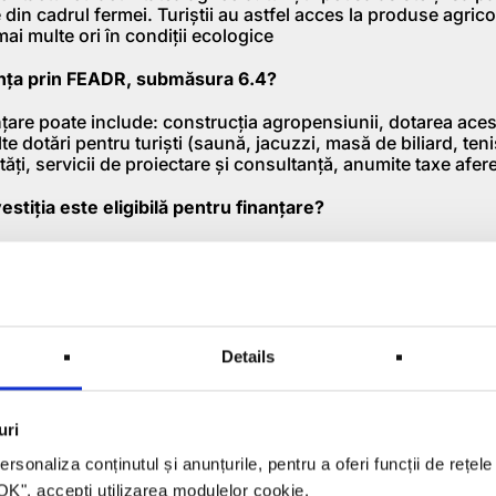
le din cadrul fermei. Turiștii au astfel acces la produse agric
ai multe ori în condiții ecologice
anța prin FEADR, submăsura 6.4?
nțare poate include: construcția agropensiunii, dotarea aces
te dotări pentru turiști (saună, jacuzzi, masă de biliard, ten
ități, servicii de proiectare și consultanță, anumite taxe afer
estiția este eligibilă pentru finanțare?
m mai sus, spațiile aferente locuinței fermierului nu sunt el
l acestuia și spațiile aferente dacă există (baie, dresing, etc
 și alte spații comune sunt eligibile pentru finanțare integr
litățile înafara limitei de proprietate (de exemplu costurile de
de la rețeaua electrică existentă până la limita dvs de propri
Details
bă proiectul dacă îl facem acum?
trebare care o aud tot mai des în ultima vreme dar care are
uri
l rând contează punctajul pe care îl poate atinge proiectul d
mea generală a firmei, vechimea firmei în agricultură și dom
rsonaliza conținutul și anunțurile, pentru a oferi funcții de rețele
ții:
 "OK", accepţi utilizarea modulelor cookie.