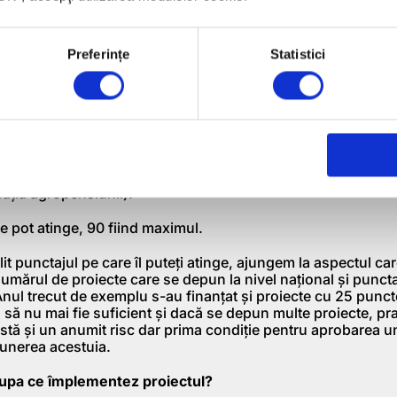
re doar în acest an a început activitatea agricolă și vrea sa
oate avea între 30 și 50 puncte (depinde de locația agropen
Preferințe
Statistici
ime de 2 ani (cu profit în ultimul an) care doar în acest an 
icolă și vrea sa facă o agropensiune poate avea între 45 și 
ația agropensiunii).
me de 3 ani (cu profit în ultimii doi ai) care doar în acest a
icolă și vrea sa facă o agropensiune poate avea între 55 și 
ația agropensiunii).
me de 3 ani (cu profit în ultimii doi ai) care a început activi
2 luni și vrea sa facă o agropensiune poate avea între 70 
ația agropensiunii).
 pot atinge, 90 fiind maximul.
it punctajul pe care îl puteți atinge, ajungem la aspectul ca
numărul de proiecte care se depun la nivel național și puncta
 Anul trecut de exemplu s-au finanțat și proiecte cu 25 punct
 să nu mai fie suficient și dacă se depun multe proiecte, p
istă și un anumit risc dar prima condiție pentru aprobarea un
punerea acestuia.
dupa ce împlementez proiectul?