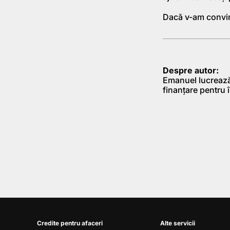
Dacă v-am convi
Despre autor:
Emanuel lucrează 
finanţare pentru î
Credite pentru afaceri
Alte servicii