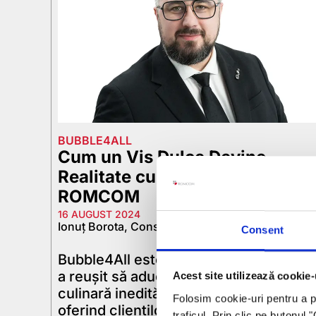
BUBBLE4ALL
Cum un Vis Dulce Devine
Realitate cu un Credit de la
ROMCOM
16 AUGUST 2024
Ionuț Borota, Consultant Credite
Consent
Bubble4All este o afacere nouă, care
a reușit să aducă o experiență
Acest site utilizează cookie-
culinară inedită pe piața din Alba Iulia,
Folosim cookie-uri pentru a pe
oferind clienților săi celebra băutură
traficul. Prin clic pe butonul