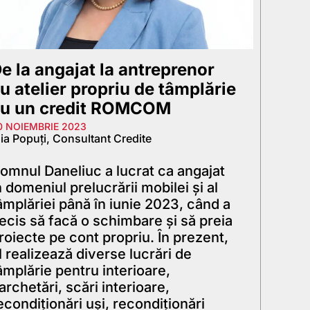
e la angajat la antreprenor
u atelier propriu de tâmplărie
u un credit ROMCOM
0 NOIEMBRIE 2023
ia Popuți, Consultant Credite
omnul Daneliuc a lucrat ca angajat
n domeniul prelucrării mobilei și al
âmplăriei până în iunie 2023, când a
ecis să facă o schimbare și să preia
roiecte pe cont propriu. În prezent,
l realizează diverse lucrări de
âmplărie pentru interioare,
archetări, scări interioare,
econdiționări uși, recondiționări