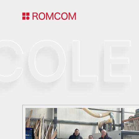
O
L
E