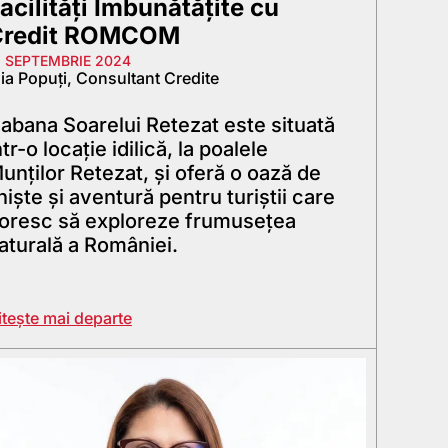
acilități Îmbunătățite cu
Credit ROMCOM
2 SEPTEMBRIE 2024
ia Popuți, Consultant Credite
abana Soarelui Retezat este situată
ntr-o locație idilică, la poalele
unților Retezat, și oferă o oază de
iniște și aventură pentru turiștii care
oresc să exploreze frumusețea
aturală a României.
itește mai departe